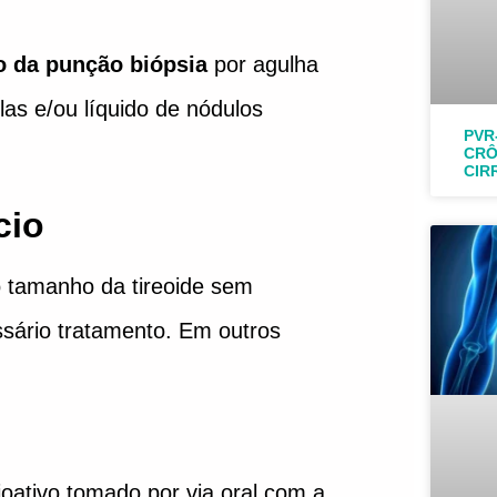
o da punção biópsia
por agulha
las e/ou líquido de nódulos
PVR
CRÔ
CIR
cio
tamanho da tireoide sem
sário tratamento. Em outros
oativo tomado por via oral com a