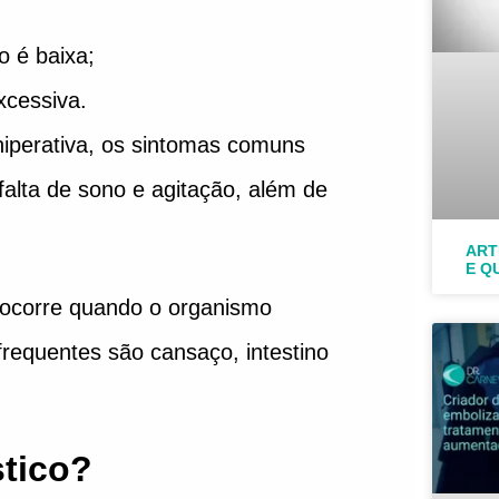
o é baixa;
xcessiva.
hiperativa, os sintomas comuns
falta de sono e agitação, além de
ART
E Q
 ocorre quando o organismo
frequentes são cansaço, intestino
stico?