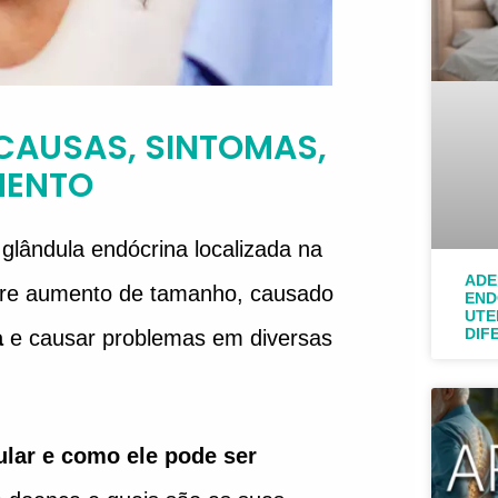
CAUSAS, SINTOMAS,
MENTO
glândula endócrina localizada na
ADE
ofre aumento de tamanho, causado
END
UTE
DIF
a
e causar problemas em diversas
ular e como ele pode ser