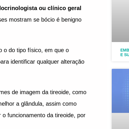
crinologista ou clínico geral
ses mostram se bócio é benigno
o o do tipo físico, em que o
EMB
E S
ra identificar qualquer alteração
xames de imagem da tireoide, como
 melhor a glândula, assim como
 o funcionamento da tireoide, por