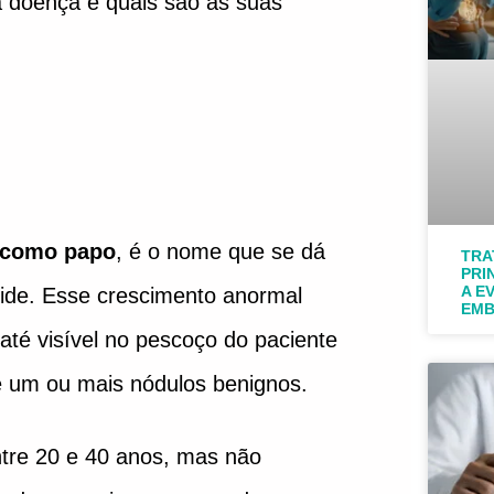
 doença e quais são as suas
 como papo
, é o nome que se dá
TRA
PRI
A E
eoide. Esse crescimento anormal
EMB
até visível no pescoço do paciente
e um ou mais nódulos benignos.
tre 20 e 40 anos, mas não