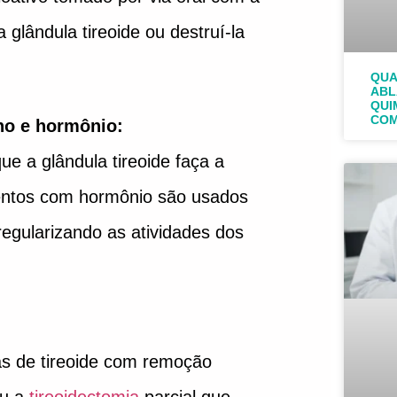
 glândula tireoide ou destruí-la
QUA
ABL
QUI
COM
no e hormônio:
ue a glândula tireoide faça a
entos com hormônio são usados
 regularizando as atividades dos
as de tireoide com remoção