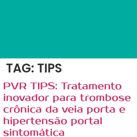
TAG:
TIPS
PVR TIPS: Tratamento
inovador para trombose
crônica da veia porta e
hipertensão portal
sintomática