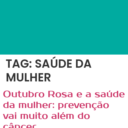
TAG:
SAÚDE DA
MULHER
Outubro Rosa e a saúde
da mulher: prevenção
vai muito além do
câncer