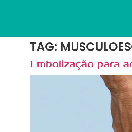
TAG:
MUSCULOES
Embolização para art