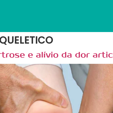
QUELETICO
rose e alívio da dor artic