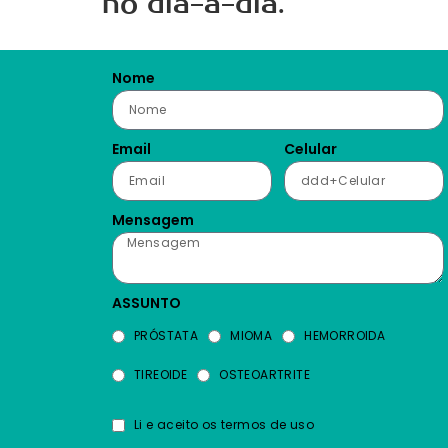
no dia-a-dia.
Nome
Email
Celular
Mensagem
ASSUNTO
PRÓSTATA
MIOMA
HEMORROIDA
TIREOIDE
OSTEOARTRITE
Li e aceito os termos de uso